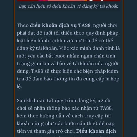
Bạn cần hiểu rõ điều khoản về đăng ký tài khoản
Theo
điều khoản dịch vụ TA88
, người chơi
phải đạt độ tuổi tối thiểu theo quy định pháp
luật hiện hành tại khu vực cư trú để có thể
đăng ký tài khoản. Việc xác minh danh tính là
một yêu cầu bắt buộc nhằm ngăn chặn tình
trạng gian lận và bảo vệ tài khoản của người
dùng. TA88 sẽ thực hiện các biện pháp kiểm
tra để đảm bảo thông tin đã cung cấp là hợp
lệ.
Sau khi hoàn tất quy trình đăng ký, người
chơi sẽ nhận thông báo xác nhận từ TA88,
kèm theo hướng dẫn về cách truy cập tài
khoản cũng như các bước cần thiết để nạp
tiền và tham gia trò chơi.
Điều khoản dịch