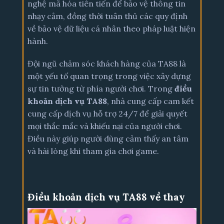
nghệ mã hóa tiên tiến để bảo vệ thông tin
nhạy cảm, đồng thời tuân thủ các quy định
về bảo vệ dữ liệu cá nhân theo pháp luật hiện
hành.
Đội ngũ chăm sóc khách hàng của TA88 là
một yếu tố quan trọng trong việc xây dựng
sự tin tưởng từ phía người chơi. Trong
điều
khoản dịch vụ TA88
, nhà cung cấp cam kết
cung cấp dịch vụ hỗ trợ 24/7 để giải quyết
mọi thắc mắc và khiếu nại của người chơi.
Điều này giúp người dùng cảm thấy an tâm
và hài lòng khi tham gia chơi game.
Điều khoản dịch vụ TA88 về thay