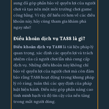
sung đã góp phần bảo vệ quyền lợi của người
chơi và tạo nên một môi trường chơi game
công bằng. Vì vậy, để hiểu rõ hơn về các điều
khoản này, hãy cùng tham gia khám phá
ngay nhé!
Điều khoản dịch vụ TA88 là gì?
Điều khoản dịch vụ TA88
là tài liệu pháp lý
quan trọng, xác định các quyền lợi và trách
nhiệm của cả người chơi lẫn nhà cung cấp
dịch vụ. Những điều khoản này không chỉ
bảo vệ quyền lợi của người chơi mà còn đảm
bảo rằng TA88 hoạt động trong khung pháp
lý rõ ràng, tuân thủ các quy định của pháp
luật hiện hành. Điều này góp phần nâng cao
tính minh bạch và độ tin cậy của nền tảng
trong mắt người dùng.