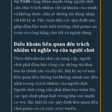
vụ TA88
cũng nhấn mạnh rằng người chơi
cần chịu trách nhiệm với tài khoản của mình
và không được chia sẻ thông tin đăng nhập
với bất kỳ ai. Việc tuân thủ các quy định này
giúp đảm bảo một môi trường chơi game an
toàn và công bằng cho tất cả người dùng.
Điều khoản liên quan đến trách
nhiệm và nghĩa vụ của người chơi
Theo điều khoản nhà cái cung cấp, người
chơi phải đảm bảo rằng các thông tin khai
báo là chính xác và đầy đủ. Bất kỳ sự cố nào
liên quan đến thông tin không chính xác đều
nằm trong trách nhiệm của người chơi.
Người chơi cũng cần phải đảm bảo tuân thủ
các quy định pháp luật trong khu vực mình
cư trú, đặc biệt là các quy định liên quan đến
chơi game và cá cược trực tuyến.