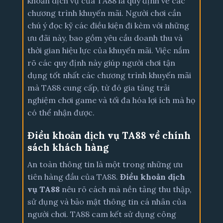
khoản dịch vụ của TA88 là quy định về các
chương trình khuyến mãi. Người chơi cần
chú ý đọc kỹ các điều kiện đi kèm với những
ưu đãi này, bao gồm yêu cầu doanh thu và
thời gian hiệu lực của khuyến mãi. Việc nắm
rõ các quy định này giúp người chơi tận
dụng tốt nhất các chương trình khuyến mãi
mà TA88 cung cấp, từ đó gia tăng trải
nghiệm chơi game và tối đa hóa lợi ích mà họ
có thể nhận được.
Điều khoản dịch vụ TA88 về chính
sách khách hàng
An toàn thông tin là một trong những ưu
tiên hàng đầu của TA88.
Điều khoản dịch
vụ TA88
nêu rõ cách mà nền tảng thu thập,
sử dụng và bảo mật thông tin cá nhân của
người chơi. TA88 cam kết sử dụng công