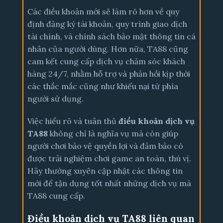
Các điều khoản mới sẽ làm rõ hơn về quy
định đăng ký tài khoản, quy trình giao dịch
tài chính, và chính sách bảo mật thông tin cá
nhân của người dùng. Hơn nữa, TA88 cũng
cam kết cung cấp dịch vụ chăm sóc khách
hàng 24/7, nhằm hỗ trợ và phản hồi kịp thời
các thắc mắc cũng như khiếu nại từ phía
người sử dụng.
Việc hiểu rõ và tuân thủ
điều khoản dịch vụ
TA88
không chỉ là nghĩa vụ mà còn giúp
người chơi bảo vệ quyền lợi và đảm bảo có
được trải nghiệm chơi game an toàn, thú vị.
Hãy thường xuyên cập nhật các thông tin
mới để tận dụng tốt nhất những dịch vụ mà
TA88 cung cấp.
Điều khoản dịch vụ TA88 liên quan